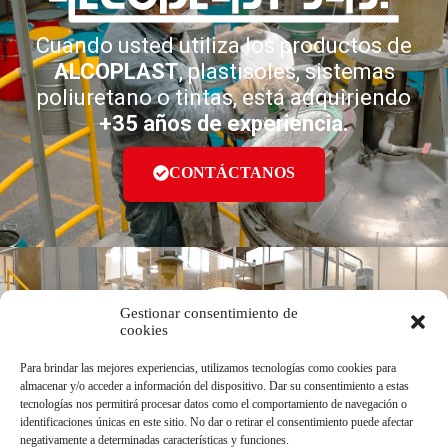
Cuando usted utiliza los productos de
ALCOPLAST
, plastisoles, sistemas
poliuretano o tintas, está adquiriendo
+35 años de experiencia.
CONTÁCTANOS
Gestionar consentimiento de
cookies
Para brindar las mejores experiencias, utilizamos tecnologías como cookies para
ALCOPLAST S.A.S
®
almacenar y/o acceder a información del dispositivo. Dar su consentimiento a estas
tecnologías nos permitirá procesar datos como el comportamiento de navegación o
identificaciones únicas en este sitio. No dar o retirar el consentimiento puede afectar
Av Cra 39 # 19-43 | Bogotá D.C
negativamente a determinadas características y funciones.