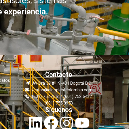
lastisoles, sistemas
 experiencia.
Contacto
 datos
Av Cra 39 # 19-43 | Bogotá D.C
ventas@alcoplastcolombia.com
(601) 752 4661 | (601) 752 6432
(601) 755 0953
Síguenos