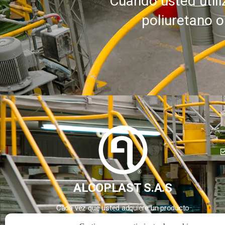
Cuando usted util
poliuretano o
®
ALCOPLAST S.A.S
Cada vez que usted adquiere un producto
con la marca Alcoplast, usted está