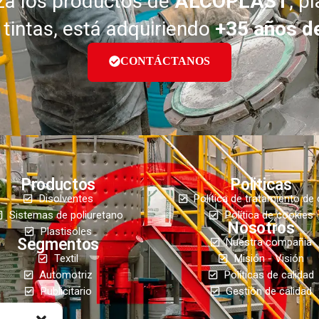
iza los productos de
ALCOPLAST
, p
 tintas, está adquiriendo
+35 años de
CONTÁCTANOS
Productos
Politicas
Disolventes
Política de tratamiento de
Sistemas de poliuretano
Política de cookies
Nosotros
Plastisoles
Segmentos
Nuestra compañia
Textil
Misión - Visión
Automotriz
Políticas de calidad
Publicitario
Gestión de calidad