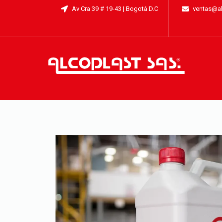
Av Cra 39 # 19-43 | Bogotá D.C
ventas@a
®