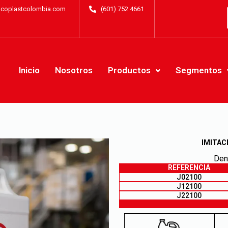
lcoplastcolombia.com
(601) 752 4661
Inicio
Nosotros
Productos
Segmentos
IMITAC
Den
REFERENCIA
J02100
J12100
J22100