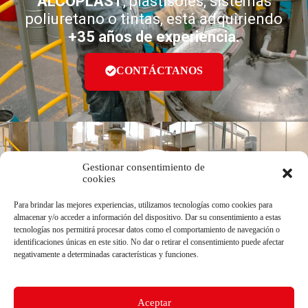
ALCOPLAST
, plastisoles, sistemas
poliuretano o tintas, está adquiriendo
+35 años de experiencia.
CONTÁCTANOS
Gestionar consentimiento de
cookies
Para brindar las mejores experiencias, utilizamos tecnologías como cookies para
ALCOPLAST S.A.S
®
almacenar y/o acceder a información del dispositivo. Dar su consentimiento a estas
tecnologías nos permitirá procesar datos como el comportamiento de navegación o
identificaciones únicas en este sitio. No dar o retirar el consentimiento puede afectar
Av Cra 39 # 19-43 | Bogotá D.C
negativamente a determinadas características y funciones.
ventas@alcoplastcolombia.com
(601) 752 4661 | (601) 752 6432
(601) 755 0953
Síguenos
Aceptar