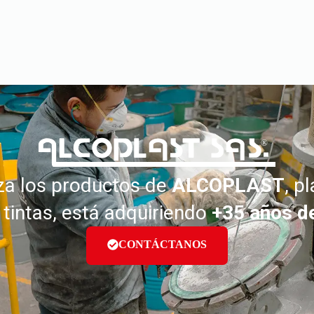
iza los productos de
ALCOPLAST
, p
 tintas, está adquiriendo
+35 años de
CONTÁCTANOS