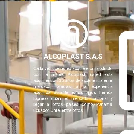
®
ALCOPLAST S.A.S
Cada vez que usted adquiere un producto
con la marca Alcoplast, usted está
adquiriendo +35 años de experiencia en el
mercado. Gracias a la experiencia
adquirida durante estos años hemos
logrado cubrir el mercado nacional y
llegar a otros países como Panamá,
Ecuador, Chile, entre otros.