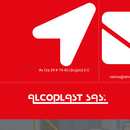
Av Cra 39 # 19-43 | Bogotá D.C
ventas@alc
®