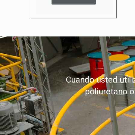
Cuando usted util
poliuretano o