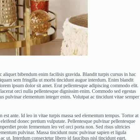
 aliquet bibendum enim facilisis gravida. Blandit turpis cursus in hac
Aliquam sem fringilla ut morbi tincidunt augue interdum. Enim blandit
lorem ipsum dolor sit amet. Erat pellentesque adipiscing commodo elit.
 Placerat orci nulla pellentesque dignissim enim. Commodo sed egestas
cibus pulvinar elementum integer enim. Volutpat ac tincidunt vitae semper
 est ante. Id leo in vitae turpis massa sed elementum tempus. Tortor at
e eleifend donec pretium vulputate. Pellentesque pulvinar pellentesque
perdiet proin fermentum leo vel orci porta non. Sed risus ultricies
lementum pulvinar. Massa tincidunt nunc pulvinar sapien et ligula
 ut. Interdum consectetur libero id faucibus nisl tincidunt eget.