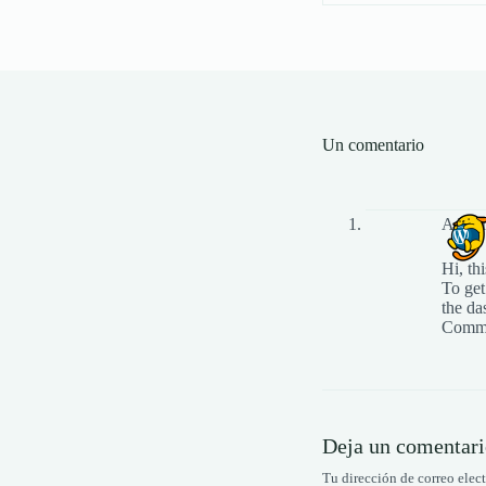
Un comentario
A Wor
Hi, th
To get
the da
Comme
Deja un comentar
Tu dirección de correo elec