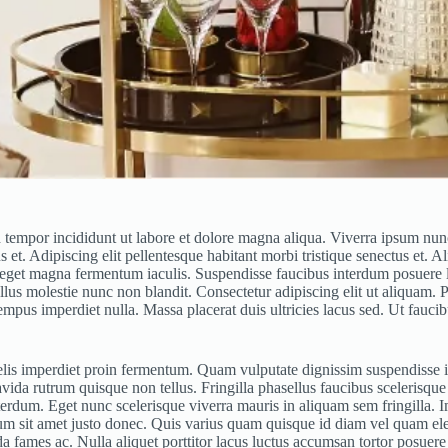
 tempor incididunt ut labore et dolore magna aliqua. Viverra ipsum nunc
 et. Adipiscing elit pellentesque habitant morbi tristique senectus et. 
to eget magna fermentum iaculis. Suspendisse faucibus interdum posuere 
llus molestie nunc non blandit. Consectetur adipiscing elit ut aliquam.
i tempus imperdiet nulla. Massa placerat duis ultricies lacus sed. Ut fau
elis imperdiet proin fermentum. Quam vulputate dignissim suspendisse in
vida rutrum quisque non tellus. Fringilla phasellus faucibus scelerisqu
rdum. Eget nunc scelerisque viverra mauris in aliquam sem fringilla. Im
dictum sit amet justo donec. Quis varius quam quisque id diam vel quam e
mes ac. Nulla aliquet porttitor lacus luctus accumsan tortor posuere ac