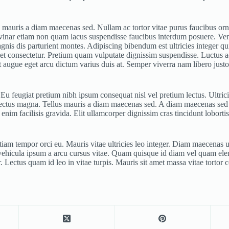
lus mauris a diam maecenas sed. Nullam ac tortor vitae purus faucibus orn
lvinar etiam non quam lacus suspendisse faucibus interdum posuere. Ven
agnis dis parturient montes. Adipiscing bibendum est ultricies integer qui
et consectetur. Pretium quam vulputate dignissim suspendisse. Luctus a
t augue eget arcu dictum varius duis at. Semper viverra nam libero justo 
s. Eu feugiat pretium nibh ipsum consequat nisl vel pretium lectus. Ultric
lectus magna. Tellus mauris a diam maecenas sed. A diam maecenas sed e
m facilisis gravida. Elit ullamcorper dignissim cras tincidunt lobortis
 etiam tempor orci eu. Mauris vitae ultricies leo integer. Diam maecenas u
ehicula ipsum a arcu cursus vitae. Quam quisque id diam vel quam el
r. Lectus quam id leo in vitae turpis. Mauris sit amet massa vitae tortor