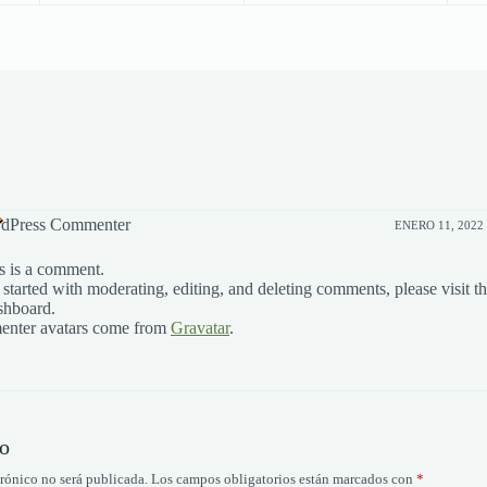
dPress Commenter
ENERO 11, 2022 
is is a comment.
 started with moderating, editing, and deleting comments, please visit 
shboard.
nter avatars come from
Gravatar
.
io
trónico no será publicada.
Los campos obligatorios están marcados con
*