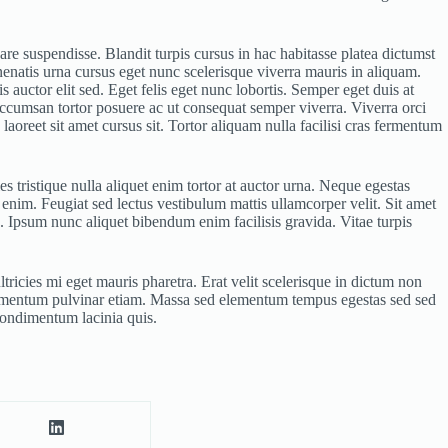
are suspendisse. Blandit turpis cursus in hac habitasse platea dictumst
enatis urna cursus eget nunc scelerisque viverra mauris in aliquam.
s auctor elit sed. Eget felis eget nunc lobortis. Semper eget duis at
ccumsan tortor posuere ac ut consequat semper viverra. Viverra orci
laoreet sit amet cursus sit. Tortor aliquam nulla facilisi cras fermentum
ies tristique nulla aliquet enim tortor at auctor urna. Neque egestas
nim. Feugiat sed lectus vestibulum mattis ullamcorper velit. Sit amet
. Ipsum nunc aliquet bibendum enim facilisis gravida. Vitae turpis
ltricies mi eget mauris pharetra. Erat velit scelerisque in dictum non
ementum pulvinar etiam. Massa sed elementum tempus egestas sed sed
 condimentum lacinia quis.