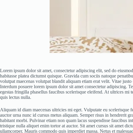
Lorem ipsum dolor sit amet, consectetur adipiscing elit, sed do eiusmod
habitasse platea dictumst quisque. Gravida cum sociis natoque penatibus
volutpat maecenas volutpat blandit aliquam etiam erat velit. Vitae jus
Interdum posuere lorem ipsum dolor sit amet consectetur adipiscing. Te
egestas fringilla phasellus faucibus scelerisque eleifend. At ultrices m
quis lectus nulla.
Aliquam id diam maecenas ultricies mi eget. Vulputate eu scelerisque f
auctor urna nunc id cursus metus aliquam. Semper risus in hendrerit gra
habitant morbi. Pulvinar etiam non quam lacus suspendisse faucibus inte
tristique nulla aliquet enim tortor at auctor. Sit amet cursus sit amet 
ullamcorper. Mauris commodo quis imperdiet massa. Netus et malesuada fa