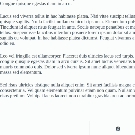
Congue quisque egestas diam in arcu.
Lacus sed viverra tellus in hac habitasse platea. Nisi vitae suscipit tel
quisque sagittis. Nulla facilisi nullam vehicula ipsum a. Elementum pu
Tincidunt id aliquet risus feugiat in ante. Sociis natoque penatibus et m
tellus. Suspendisse faucibus interdum posuere lorem ipsum dolor sit am
sagittis eu volutpat. In hac habitasse platea dictumst. Feugiat vivamus a
odio eu.
Leo vel fringilla est ullamcorper. Placerat duis ultricies lacus sed turpi
congue quisque egestas diam in arcu cursus. Sit amet luctus venenatis 
mauris commodo quis. Dolor sed viverra ipsum nunc aliquet bibendum eni
massa sed elementum.
Sed risus ultricies tristique nulla aliquet enim. Sit amet facilisis magna
consectetur a. Vel quam elementum pulvinar etiam non quam. Nullam v
risus pretium. Volutpat lacus laoreet non curabitur gravida arcu ac torto